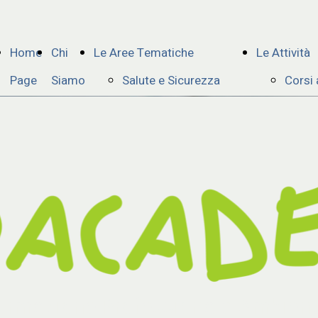
Home
Chi
Le Aree Tematiche
Le Attività
Page
Siamo
Salute e Sicurezza
Corsi
Ambienti Sospetti
Corsi 
d'Inquinamento o
Proge
Confinati
Forma
Ambiente
Finanz
Ambiente 1
Semina
Impianti GPL
E-Lea
Gestione delle
Forma
ormazione Professionale Ambient
emergenze
Addes