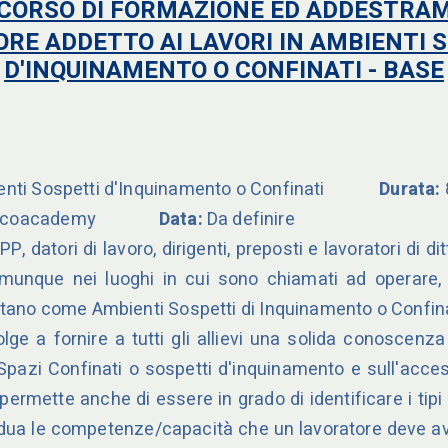
: CORSO DI FORMAZIONE ED ADDESTRA
Sistemi di Gestione
Webin
RE ADDETTO AI LAVORI IN AMBIENTI 
Energia
Video
D'INQUINAMENTO O CONFINATI - BASE
Attrezzature da
Lavoro
Figure Professionali,
nti Sospetti d'Inquinamento o Confinati
Durata:
Organizzazione e
coacademy
Data:
Da definire
P, datori di lavoro, dirigenti, preposti e lavoratori di dit
Gestione
munque nei luoghi in cui sono chiamati ad operare,
Ingegneria e Sviluppo
tano come Ambienti Sospetti di Inquinamento o Confina
Sostenibile
lge a fornire a tutti gli allievi una solida conoscenz
Fattori Umani e
Spazi Confinati o sospetti d'inquinamento e sull'access
permette anche di essere in grado di identificare i tipi 
Organizzativi
ividua le competenze/capacità che un lavoratore deve av
Fattori Umani e