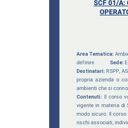
SCF 01/A
OPERATO
Area Tematica:
Ambie
definire
Sede:
E
Destinatari:
RSPP, ASP
propria azienda o co
ambienti che si conno
Contenuti:
Il corso vo
vigente in materia di 
modo sicuro. Il corso 
rischi associati, ind