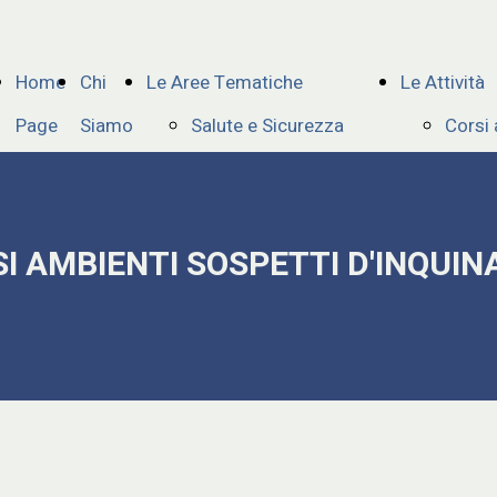
Home
Chi
Le Aree Tematiche
Le Attività
Page
Siamo
Salute e Sicurezza
Corsi
Ambienti Sospetti
Corsi 
d'Inquinamento o
Proge
SI AMBIENTI SOSPETTI D'INQUI
Confinati
Forma
Ambiente
Finanz
Ambiente 1
Semina
Impianti GPL
E-Lea
Gestione delle
Forma
emergenze
Addes