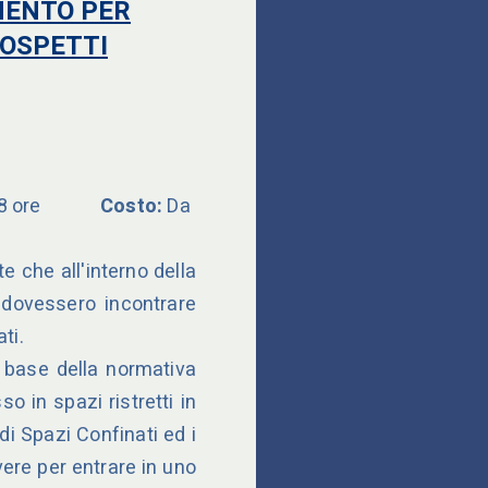
MENTO PER
ar e
SOSPETTI
conferenza
8 ore
Costo:
Da
te che all'interno della
 dovessero incontrare
ti.
a base della normativa
o in spazi ristretti in
di Spazi Confinati ed i
ere per entrare in uno